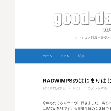
コ
ン
テ
ン
ツ
へ
ス
ＢＲＥＸと競馬と音楽とラーメ
キ
ッ
プ
ホーム
B B S
紹介
RADWIMPSのはじまりは
2015年12月24日
/
HIDE
/
コメントする
今年もたくさんライヴに行きました。当初
はRADWIMPSです。天皇誕生日の２３日