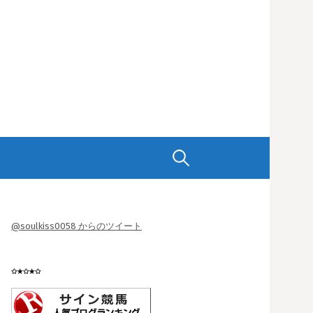
検
索:
@soulkiss0058 からのツイート
✩★✩★✩