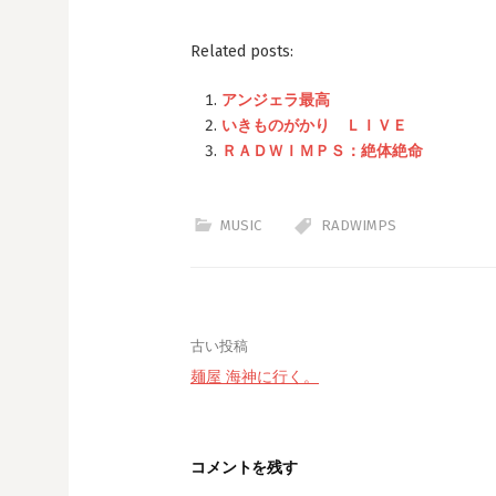
有
ク
(
リ
新
ッ
Related posts:
し
ク
い
し
ウ
て
ィ
く
アンジェラ最高
ン
だ
ド
さ
いきものがかり ＬＩＶＥ
ウ
い
で
(
ＲＡＤＷＩＭＰＳ：絶体絶命
開
新
き
し
ま
い
す
ウ
)
ィ
ン
MUSIC
RADWIMPS
ド
ウ
で
開
き
ま
す
)
投
古い投稿
麺屋 海神に行く。
稿
ナ
ビ
コメントを残す
ゲ