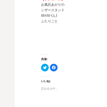
お風呂あがりの
シザースタンド
05410-(ん)
ふたりごと
共有:
ク
F
リ
a
ッ
c
ク
e
し
b
て
o
いいね:
T
o
w
k
読み込み中…
i
で
t
共
t
有
e
す
r
る
で
に
共
は