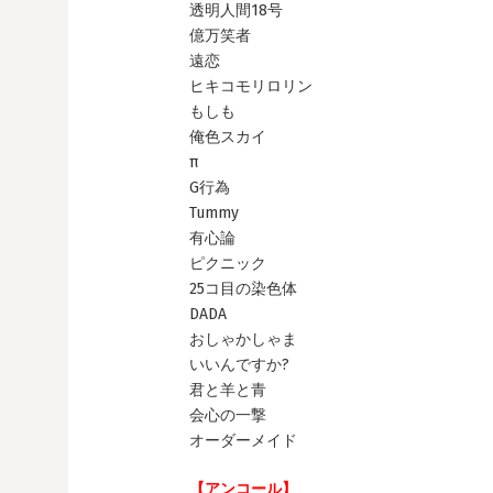
透明人間18号
億万笑者
遠恋
ヒキコモリロリン
もしも
俺色スカイ
π
G行為
Tummy
有心論
ピクニック
25コ目の染色体
DADA
おしゃかしゃま
いいんですか?
君と羊と青
会心の一撃
オーダーメイド
【アンコール】