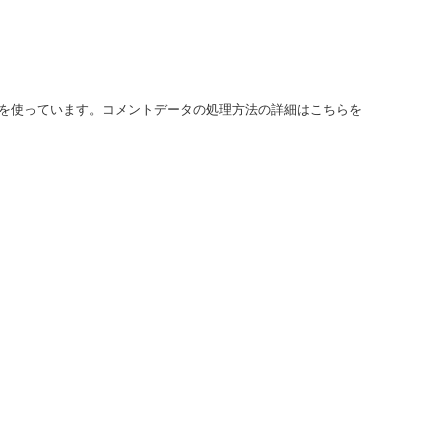
t を使っています。
コメントデータの処理方法の詳細はこちらを