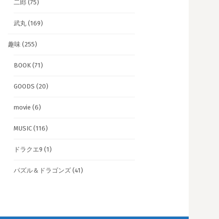
二郎
(75)
武丸
(169)
趣味
(255)
BOOK
(71)
GOODS
(20)
movie
(6)
MUSIC
(116)
ドラクエ9
(1)
パズル＆ドラゴンズ
(41)