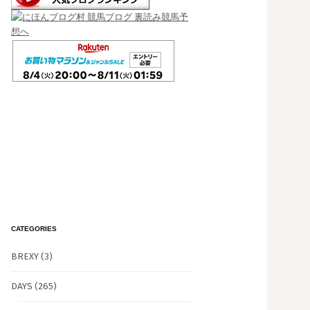
CATEGORIES
BREXY
(3)
DAYS
(265)