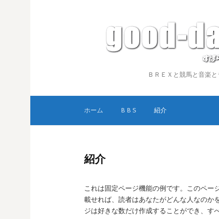
コ
ン
テ
ン
ツ
へ
ス
ＢＲＥＸと競馬と音楽とラーメ
キ
ッ
プ
ホーム
B B S
紹介
紹介
これは固定ページ機能の例です。このペー
載せれば、読者はあなたがどんな人なのか
ジは好きな数だけ作成することができ、すべての