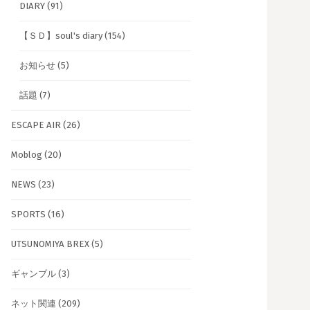
DIARY
(91)
【ＳＤ】soul's diary
(154)
お知らせ
(5)
話題
(7)
ESCAPE AIR
(26)
Moblog
(20)
NEWS
(23)
SPORTS
(16)
UTSUNOMIYA BREX
(5)
ギャンブル
(3)
ネット関連
(209)