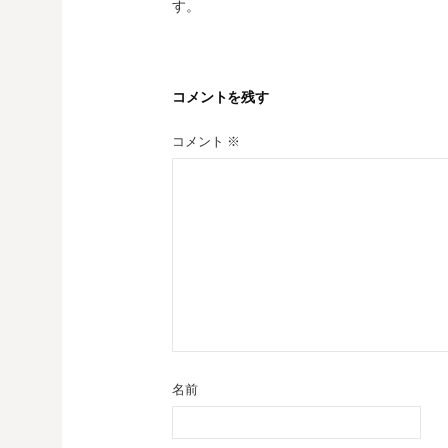
す。
コメントを残す
コメント
※
名前