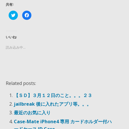
共有:
ク
F
リ
a
ッ
c
ク
e
し
b
て
o
T
o
いいね:
w
k
i
で
t
共
読み込み中…
t
有
e
す
r
る
で
に
共
は
有
ク
(
リ
新
ッ
し
ク
い
し
Related posts:
ウ
て
ィ
く
ン
だ
ド
さ
【ＳＤ】３月１２日のこと。。。２３
ウ
い
で
(
jailbreak 後に入れたアプリ等。。。
開
新
き
し
ま
い
最近のお気に入り
す
ウ
)
ィ
Case-Mate iPhone4 専用 カードホルダー付ハ
ン
ド
ードケース ID Case
ウ