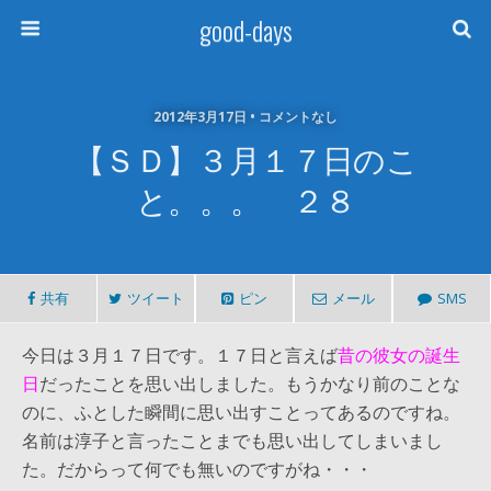
good-days
2012年3月17日 • コメントなし
【ＳＤ】３月１７日のこ
と。。。 ２８
共有
ツイート
ピン
メール
SMS
今日は３月１７日です。１７日と言えば
昔の彼女の誕生
日
だったことを思い出しました。もうかなり前のことな
のに、ふとした瞬間に思い出すことってあるのですね。
名前は淳子と言ったことまでも思い出してしまいまし
た。だからって何でも無いのですがね・・・