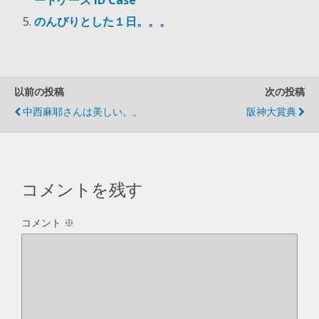
で
開
のんびりとした１日。。。
き
ま
す
)
以前の投稿
次の投稿
中西麻耶さんは美しい。。
阪神大賞典
コメントを残す
コメント
※